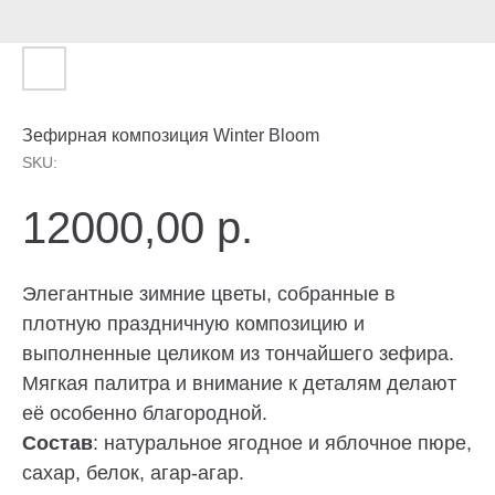
Зефирная композиция Winter Bloom
SKU:
12000,00
р.
Элегантные зимние цветы, собранные в
плотную праздничную композицию и
выполненные целиком из тончайшего зефира.
Мягкая палитра и внимание к деталям делают
Торт без сахара, торт без глютена, торт без
её особенно благородной.
лактозы? — Пожалуйста. Просто скажите о
своих предпочтениях. И конечно, отрисуем эскиз
Состав
: натуральное ягодное и яблочное пюре,
по Вашему описанию и воплотим любые
пожелания в торте.
сахар, белок, агар-агар.