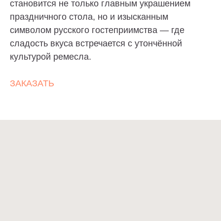
становится не только главным украшением
Торт без сахара, торт без глютена, торт без
лактозы? — Пожалуйста. Просто скажите о
праздничного стола, но и изысканным
своих предпочтениях. И конечно, отрисуем эскиз
по Вашему описанию и воплотим любые
символом русского гостеприимства — где
пожелания в торте.
сладость вкуса встречается с утончённой
культурой ремесла.
ИНДИВИДУАЛЬНЫЙ ЗАКАЗ
ЗАКАЗАТЬ
Cake-Story
ТОРТЫ
ПОКУПАТЕЛЯМ
НАЧИНКИ
КОНТАКТЫ