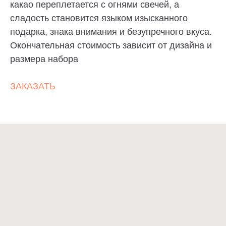
какао переплетается с огнями свечей, а
Торт без сахара, торт без глютена, торт без
лактозы? — Пожалуйста. Просто скажите о
сладость становится языком изысканного
своих предпочтениях. И конечно, отрисуем эскиз
по Вашему описанию и воплотим любые
подарка, знака внимания и безупречного вкуса.
пожелания в торте.
Окончательная стоимость зависит от дизайна и
размера набора
ИНДИВИДУАЛЬНЫЙ ЗАКАЗ
ЗАКАЗАТЬ
Cake-Story
ТОРТЫ
ПОКУПАТЕЛЯМ
НАЧИНКИ
КОНТАКТЫ