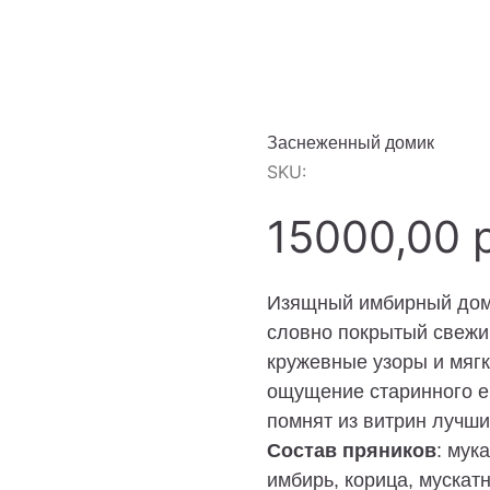
Заснеженный домик
SKU:
15000,00
Изящный имбирный доми
словно покрытый свежим
кружевные узоры и мяг
ощущение старинного ев
помнят из витрин лучши
Состав пряников
: мук
имбирь, корица, мускатн