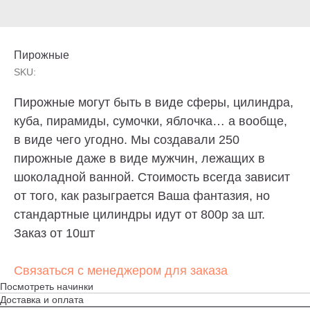
Пирожные
SKU:
Пирожные могут быть в виде сферы, цилиндра,
куба, пирамиды, сумочки, яблочка… а вообще,
в виде чего угодно. Мы создавали 250
пирожные даже в виде мужчин, лежащих в
шоколадной ванной. Стоимость всегда зависит
от того, как разыграется Ваша фантазия, но
стандартные цилиндры идут от 800р за шт.
Заказ от 10шт
Торт без сахара, торт без глютена, торт без
Связаться с менеджером для заказа
лактозы? — Пожалуйста. Просто скажите о
своих предпочтениях. И конечно, отрисуем эскиз
Посмотреть начинки
по Вашему описанию и воплотим любые
Доставка и оплата
пожелания в торте.