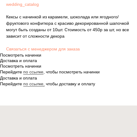
wedding_catalog
Кексы с начинкой из карамели, шоколада или ягодного/
фруктового конфитюра с красиво декорированной шапочкой
могут быть созданы от 10шт. Стоимость от 450р за шт, но все
зависит от сложности декора
Связаться с менеджером для заказа
Посмотреть начинки
Доставка и оплата
Торт без сахара, торт без глютена, торт без
Посмотреть начинки
лактозы? — Пожалуйста. Просто скажите о
Перейдите
по ссылке
, чтобы посмотреть начинки
своих предпочтениях. И конечно, отрисуем эскиз
Доставка и оплата
по Вашему описанию и воплотим любые
пожелания в торте.
Перейдите
по ссылке,
чтобы доставку и оплату
ИНДИВИДУАЛЬНЫЙ ЗАКАЗ
Cake-Story