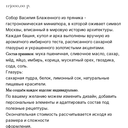
115000,00
р.
Собор Василия Блаженного из пряника -
гастрономическая миниатюра, в которой оживает символ
Москвы, вписанный в мировую историю архитектуры.
Каждая башня, купол и арка выполнены вручную из
ароматного имбирного теста, расписанного сахарной
глазурью и украшенного золотистыми акцентами.
: мука пшеничная, сливочное масло, сахар,
Состав пряников
мёд, яйцо, имбирь, корица, мускатный орех, гвоздика,
сода, соль.
Глазурь:
сахарная пудра, белок, лимонный сок, натуральные
пищевые красители.
Мы создаём каждое изделие индивидуально.
По вашему желанию можем изменить дизайн, добавить
Торт без сахара, торт без глютена, торт без
персональные элементы и адаптировать состав под
лактозы? — Пожалуйста. Просто скажите о
полезные рецептуры.
своих предпочтениях. И конечно, отрисуем эскиз
Окончательная стоимость рассчитывается исходя из
по Вашему описанию и воплотим любые
размера и сложности
пожелания в торте.
оформления.