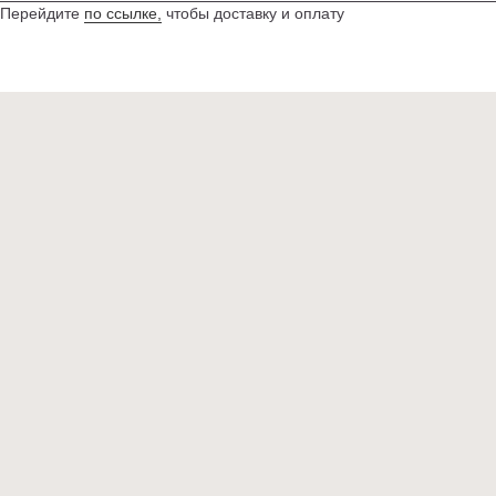
Перейдите
по ссылке,
чтобы доставку и оплату
ИНДИВИДУАЛЬНЫЙ ЗАКАЗ
Cake-Story
ТОРТЫ
ПОКУПАТЕЛЯМ
НАЧИНКИ
КОНТАКТЫ
Политика конфиденциальности
Договор оферты
Разработка сайта