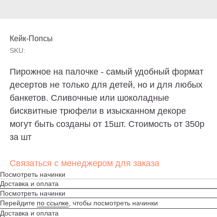
Кейк-Попсы
SKU:
Пирожное на палочке - самый удобный формат
десертов не только для детей, но и для любых
банкетов. Сливочные или шоколадные
бисквитные трюфели в изысканном декоре
могут быть созданы от 15шт. Стоимость от 350р
за шт
Связаться с менеджером для заказа
Торт без сахара, торт без глютена, торт без
лактозы? — Пожалуйста. Просто скажите о
Посмотреть начинки
своих предпочтениях. И конечно, отрисуем эскиз
Доставка и оплата
по Вашему описанию и воплотим любые
Посмотреть начинки
пожелания в торте.
Перейдите
по ссылке
, чтобы посмотреть начинки
Доставка и оплата