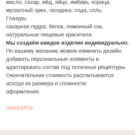
масло, сахар, мёд, яйцо, имбирь, корица,
мускатный орех, гвоздика, сода, соль.
Глазурь:
сахарная пудра, белок, лимонный сок,
натуральные пищевые красители.
Мы создаём каждое изделие индивидуально.
Торт без сахара, торт без глютена, торт без
лактозы? — Пожалуйста. Просто скажите о
По вашему желанию можем изменить дизайн,
своих предпочтениях. И конечно, отрисуем эскиз
по Вашему описанию и воплотим любые
добавить персональные элементы и
пожелания в торте.
адаптировать состав под полезные рецептуры.
Окончательная стоимость рассчитывается
ИНДИВИДУАЛЬНЫЙ ЗАКАЗ
исходя из размера и сложности
оформления.
ЗАКАЗАТЬ
Cake-Story
ТОРТЫ