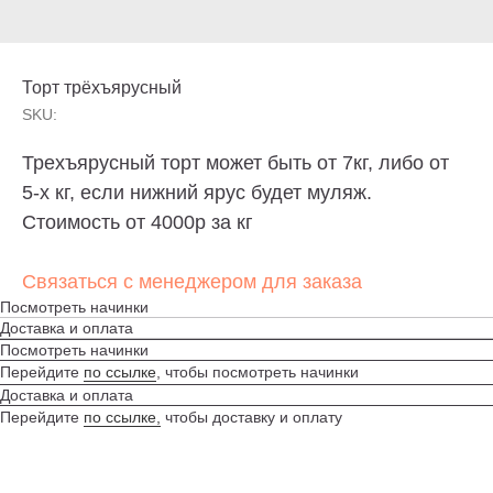
Торт трёхъярусный
SKU:
Трехъярусный торт может быть от 7кг, либо от
5-х кг, если нижний ярус будет муляж.
Стоимость от 4000р за кг
Связаться с менеджером для заказа
Посмотреть начинки
Торт без сахара, торт без глютена, торт без
лактозы? — Пожалуйста. Просто скажите о
Доставка и оплата
своих предпочтениях. И конечно, отрисуем эскиз
Посмотреть начинки
по Вашему описанию и воплотим любые
Перейдите
по ссылке
, чтобы посмотреть начинки
пожелания в торте.
Доставка и оплата
Перейдите
по ссылке,
чтобы доставку и оплату
ИНДИВИДУАЛЬНЫЙ ЗАКАЗ