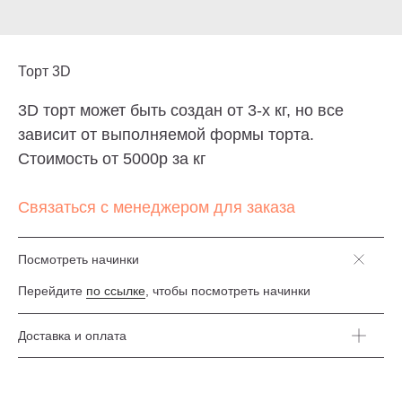
Торт 3D
3D торт может быть создан от 3-х кг, но все
зависит от выполняемой формы торта.
Стоимость от 5000р за кг
Связаться с менеджером для заказа
Торт без сахара, торт без глютена, торт без
Посмотреть начинки
лактозы? — Пожалуйста. Просто скажите о
своих предпочтениях. И конечно, отрисуем эскиз
Перейдите
по ссылке
, чтобы посмотреть начинки
по Вашему описанию и воплотим любые
пожелания в торте.
Доставка и оплата
ИНДИВИДУАЛЬНЫЙ ЗАКАЗ