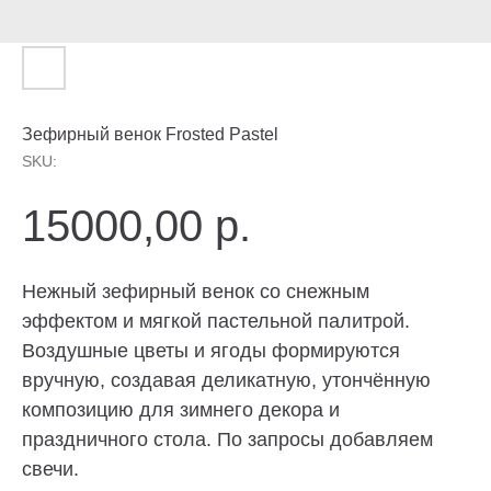
Зефирный венок Frosted Pastel
SKU:
15000,00
р.
Нежный зефирный венок со снежным
эффектом и мягкой пастельной палитрой.
Воздушные цветы и ягоды формируются
вручную, создавая деликатную, утончённую
композицию для зимнего декора и
праздничного стола. По запросы добавляем
Торт без сахара, торт без глютена, торт без
свечи.
лактозы? — Пожалуйста. Просто скажите о
своих предпочтениях. И конечно, отрисуем эскиз