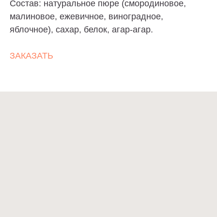
Состав: натуральное пюре (смородиновое,
по Вашему описанию и воплотим любые
малиновое, ежевичное, виноградное,
пожелания в торте.
яблочное), сахар, белок, агар-агар.
ИНДИВИДУАЛЬНЫЙ ЗАКАЗ
ЗАКАЗАТЬ
Cake-Story
ТОРТЫ
ПОКУПАТЕЛЯМ
НАЧИНКИ
КОНТАКТЫ