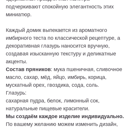
подчеркивают спокойную элегантность этих
миниатюр.
Каждый домик выпекается из ароматного
имбирного теста по классической рецептуре, а
декоративная глазурь наносится вручную,
создавая изысканную текстуру и деликатные
акценты.
Состав пряников
: мука пшеничная, сливочное
масло, сахар, мёд, яйцо, имбирь, корица,
мускатный орех, гвоздика, сода, соль.
Глазурь:
Торт без сахара, торт без глютена, торт без
лактозы? — Пожалуйста. Просто скажите о
сахарная пудра, белок, лимонный сок,
своих предпочтениях. И конечно, отрисуем эскиз
натуральные пищевые красители.
по Вашему описанию и воплотим любые
пожелания в торте.
Мы создаём каждое изделие индивидуально.
По вашему желанию можем изменить дизайн,
ИНДИВИДУАЛЬНЫЙ ЗАКАЗ